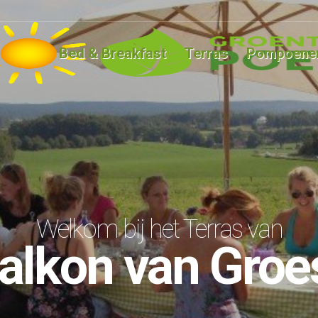
Bed & Breakfast
Terras
Pompoene
Welkom bij het Terras van
alkon van Gro