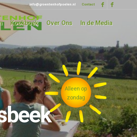
info@groentenhofpoelen.nl
Contact
n
Kookboek
Over Ons
In de Media
Alleen op
zondag
esbeek