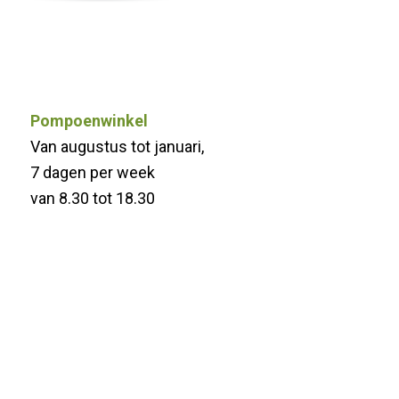
Pompoenwinkel
Van augustus tot januari,
7 dagen per week
van 8.30 tot 18.30
Pompoen-plukdagen 2026
alle zondagen in september
van 10 tot 17, toegang gratis
Halloween Pompoendagen 2026
de laatste drie zondagen in oktober
van 10 tot 17, toegang gratis